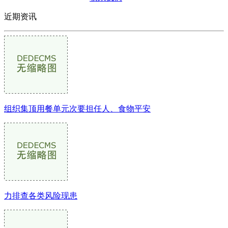
近期资讯
组织集顶用餐单元次要担任人、食物平安
力排查各类风险现患