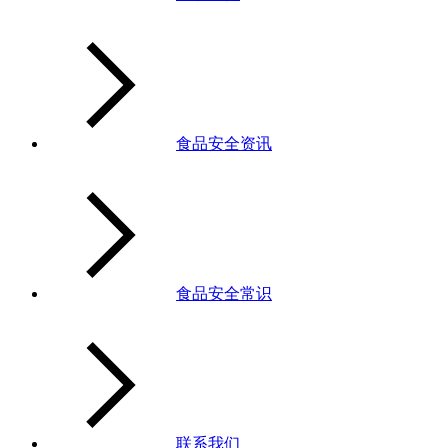
食品安全资讯
食品安全常识
联系我们