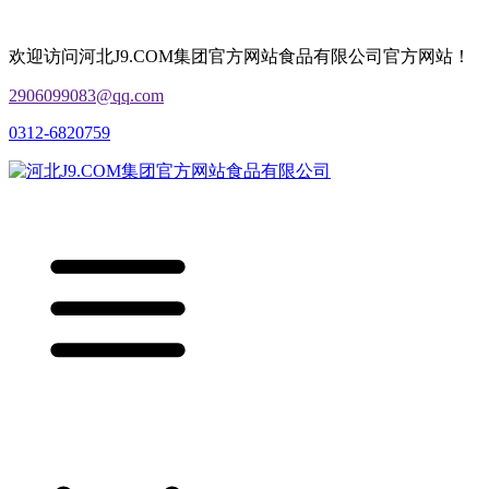
欢迎访问河北J9.COM集团官方网站食品有限公司官方网站！
2906099083@qq.com
0312-6820759