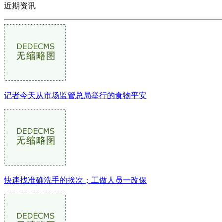
近期资讯
记者今天从市场监管总局举行的食物平安
快速找准确洗手的挨次；工做人员一改保