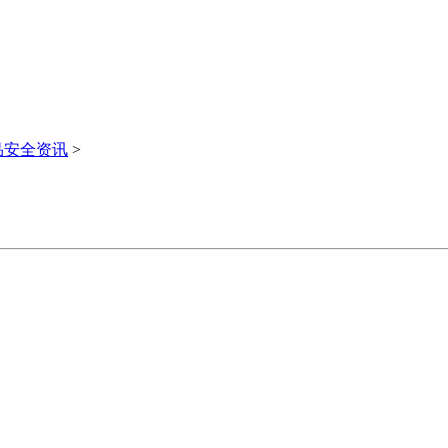
品安全资讯
>